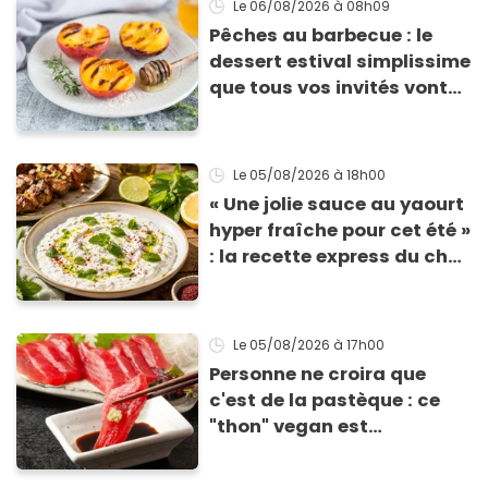
Le 06/08/2026
à 08h09
Pêches au barbecue : le
dessert estival simplissime
que tous vos invités vont
vous réclamer
Le 05/08/2026
à 18h00
« Une jolie sauce au yaourt
hyper fraîche pour cet été »
: la recette express du chef
Éric Frechon pour
accompagner vos
grillades
Le 05/08/2026
à 17h00
Personne ne croira que
c'est de la pastèque : ce
"thon" vegan est
totalement bluffant