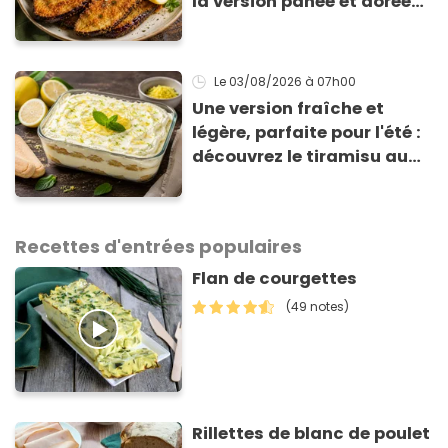
la version panée et dorée
qui change du gratin
classique
Le 03/08/2026
à 07h00
Une version fraîche et
légère, parfaite pour l'été :
découvrez le tiramisu au
citron de Viviana, la
gagnante de Top Chef !
Recettes d'entrées populaires
Flan de courgettes
(49 notes)
Rillettes de blanc de poulet