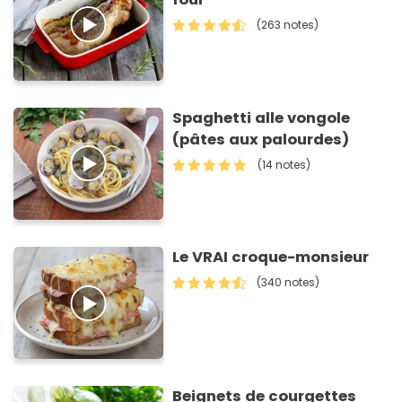
(263 notes)
Spaghetti alle vongole
(pâtes aux palourdes)
(14 notes)
Le VRAI croque-monsieur
(340 notes)
Beignets de courgettes