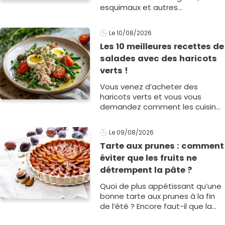
esquimaux et autres
gourmandises givrées. Mais il y
en a une qui risque de vous faire
Le 10/08/2026
tourner l1
Les 10 meilleures recettes de
salades avec des haricots
verts !
Vous venez d’acheter des
haricots verts et vous vous
demandez comment les cuisiner
? Cela tombe bien, nous avons
sélectionné les meilleures
Le 09/08/2026
recettes de salades de haricots
Tarte aux prunes : comment
verts s1
éviter que les fruits ne
détrempent la pâte ?
Quoi de plus appétissant qu’une
bonne tarte aux prunes à la fin
de l’été ? Encore faut-il que la
pâte ne soit pas détrempée par