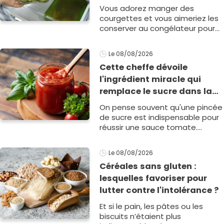
Vous adorez manger des
courgettes et vous aimeriez les
conserver au congélateur pour
pouvoir préparer de bons petits
plats pour toute votre famille ?
Le 08/08/2026
Voici les erreurs qu'il faut absolu1
Cette cheffe dévoile
l'ingrédient miracle qui
remplace le sucre dans la
sauce tomate pour corriger
On pense souvent qu'une pincée
l’acidité
de sucre est indispensable pour
réussir une sauce tomate.
Pourtant, une cheffe affirme
qu'un autre ingrédient, bien plus
Le 08/08/2026
subtil, permet d'obtenir u1
Céréales sans gluten :
lesquelles favoriser pour
lutter contre l'intolérance ?
Et si le pain, les pâtes ou les
biscuits n’étaient plus