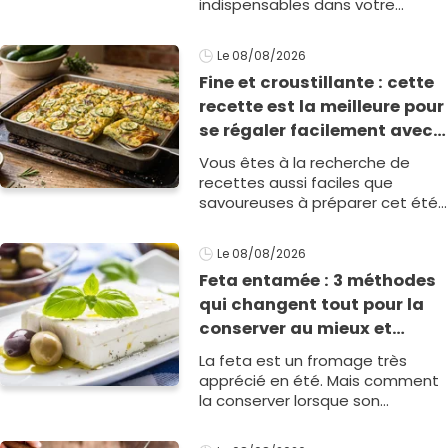
indispensables dans votre
alimentation ? Lorsqu’on
découvre une intolérance au
Le 08/08/2026
gluten, tout change&helli1
Fine et croustillante : cette
recette est la meilleure pour
se régaler facilement avec
des courgettes en été
Vous êtes à la recherche de
recettes aussi faciles que
savoureuses à préparer cet été
? Alors vous allez adorer cette
série de préparations &agr1
Le 08/08/2026
Feta entamée : 3 méthodes
qui changent tout pour la
conserver au mieux et
qu’elle ne devienne pas
La feta est un fromage très
sèche !
apprécié en été. Mais comment
la conserver lorsque son
emballage est ouvert ? On vous
dévoile trois méthodes qui vont