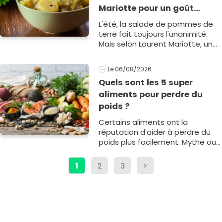
Mariotte pour un goût
inimitable
L'été, la salade de pommes de
terre fait toujours l'unanimité.
Mais selon Laurent Mariotte, un
geste tout simple permet de lui
donner une saveur incomparable
Le 06/08/2026
et peu de personnes1
Quels sont les 5 super
aliments pour perdre du
poids ?
Certains aliments ont la
réputation d’aider à perdre du
poids plus facilement. Mythe ou
réalité ? Sans être miraculeux,
quelques incontournables
1
2
3
>
peuvent favori1