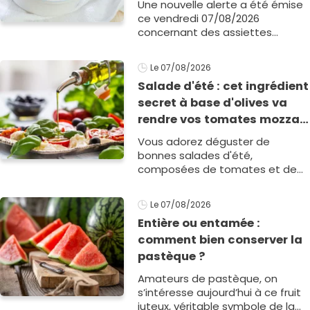
Une nouvelle alerte a été émise
ce vendredi 07/08/2026
concernant des assiettes
préparées pour bébés de la
marque Carrefour Baby Bio. Ces
Le 07/08/2026
produits, di1
Salade d'été : cet ingrédient
secret à base d'olives va
rendre vos tomates mozza
inoubliables
Vous adorez déguster de
bonnes salades d'été,
composées de tomates et de
mozzarella ? Et si vous ajoutiez
ce petit ingrédient pour sublimer
Le 07/08/2026
ce plat estival ?
Entière ou entamée :
comment bien conserver la
pastèque ?
Amateurs de pastèque, on
s’intéresse aujourd’hui à ce fruit
juteux, véritable symbole de la