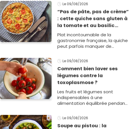
les fr1
Le 09/08/2026
“Pas de pâte, pas de crème”
: cette quiche sans gluten à
la tomate et au basilic
coche toutes les cases pour
Plat incontournable de la
cet été
gastronomie française, la quiche
peut parfois manquer de
légèreté entre la pâte et la
crème. Mais la chroniqueuse
Le 09/08/2026
food de la matinal1
Comment bien laver ses
légumes contre la
toxoplasmose ?
Les fruits et légumes sont
indispensables à une
alimentation équilibrée pendant
la grossesse. Pourtant, s'ils sont
mal lavés, ils peuvent présenter
Le 09/08/2026
un risque1
Soupe au pistou : la