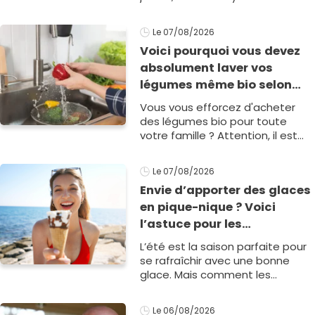
saison estivale. Afin de la garder
un maximum de temps, voici
Le 07/08/2026
toute1
Voici pourquoi vous devez
absolument laver vos
légumes même bio selon
cette experte en hygiène
Vous vous efforcez d'acheter
des légumes bio pour toute
votre famille ? Attention, il est
important de bien les laver
avant de les cuisiner, ou de les
Le 07/08/2026
servir et voici pourquoi selon1
Envie d’apporter des glaces
en pique-nique ? Voici
l’astuce pour les
transporter facilement et
L’été est la saison parfaite pour
les conserver sans qu’elles
se rafraîchir avec une bonne
ne fondent !
glace. Mais comment les
conserver en cas de pique-nique
? Voici une astuce que vous allez
Le 06/08/2026