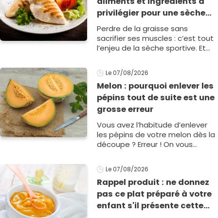
aliments et ingrédients à
privilégier pour une sèche
efficace
Perdre de la graisse sans
sacrifier ses muscles : c’est tout
l’enjeu de la sèche sportive. Et
certains aliments peuvent faire
toute la différence… Découvrez
Le 07/08/2026
ce1
Melon : pourquoi enlever les
pépins tout de suite est une
grosse erreur
Vous avez l’habitude d’enlever
les pépins de votre melon dès la
découpe ? Erreur ! On vous
explique pourquoi il est
important de bien les conserver.
Le 07/08/2026
Rappel produit : ne donnez
pas ce plat préparé à votre
enfant s'il présente cette
allergie