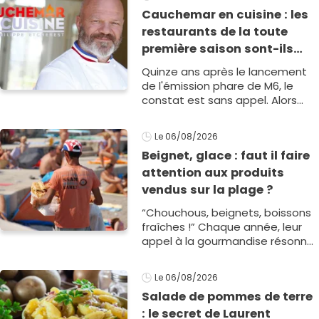
adorer.
Cauchemar en cuisine : les
restaurants de la toute
première saison sont-ils
encore ouverts ?
Quinze ans après le lancement
de l'émission phare de M6, le
constat est sans appel. Alors
que la plateforme encore-
ouvert.fr de Ronan Broussier
Le 06/08/2026
révèle qu'un restaurant sur1
Beignet, glace : faut il faire
attention aux produits
vendus sur la plage ?
“Chouchous, beignets, boissons
fraîches !” Chaque année, leur
appel à la gourmandise résonne
dans nos têtes comme l’hymne
de nos vacances à l1
Le 06/08/2026
Salade de pommes de terre
: le secret de Laurent