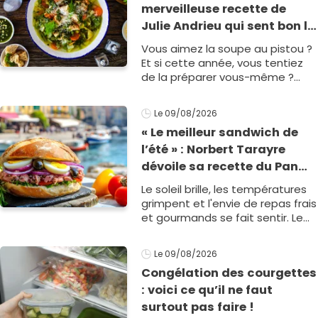
merveilleuse recette de
Julie Andrieu qui sent bon le
Sud
Vous aimez la soupe au pistou ?
Et si cette année, vous tentiez
de la préparer vous-même ?
Suivez pas à pas la recette de
Julie Andrieu, aussi délicieuse
Le 09/08/2026
que saine.
« Le meilleur sandwich de
l’été » : Norbert Tarayre
dévoile sa recette du Pan
Bagnat ultra-simple et
Le soleil brille, les températures
irrésistible !
grimpent et l'envie de repas frais
et gourmands se fait sentir. Le
chef Norbert Tarayre nous livre
sa version ultra-gourmande du
Le 09/08/2026
mythique Pan Bagnat ni&ccedi1
Congélation des courgettes
: voici ce qu’il ne faut
surtout pas faire !