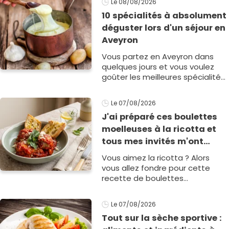
Le 08/08/2026
vous1
10 spécialités à absolument
déguster lors d'un séjour en
Aveyron
Vous partez en Aveyron dans
quelques jours et vous voulez
goûter les meilleures spécialités
locales ? J’y suis moi-même
allée récemment pour arpenter
Le 07/08/2026
les1
J'ai préparé ces boulettes
moelleuses à la ricotta et
tous mes invités m'ont
supplié d'avoir la recette !
Vous aimez la ricotta ? Alors
vous allez fondre pour cette
recette de boulettes
moelleuses à tomber !
Le 07/08/2026
Tout sur la sèche sportive :