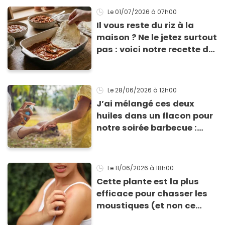
Le 01/07/2026
à 07h00
Il vous reste du riz à la
maison ? Ne le jetez surtout
pas : voici notre recette de
pâte à lasagne sans
gluten et sans lactose
Le 28/06/2026
à 12h00
J’ai mélangé ces deux
huiles dans un flacon pour
notre soirée barbecue :
tout le monde a exigé de
repartir avec la recette de
ma lotion
Le 11/06/2026
à 18h00
Cette plante est la plus
efficace pour chasser les
moustiques (et non ce
n’est pas la citronnelle !)