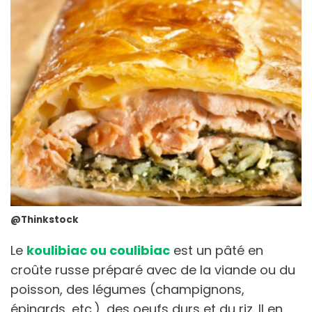
@Thinkstock
Le
koulibiac ou coulibiac
est un pâté en
croûte russe préparé avec de la viande ou du
poisson, des légumes (champignons,
épinards, etc.), des oeufs durs et du riz. Il en