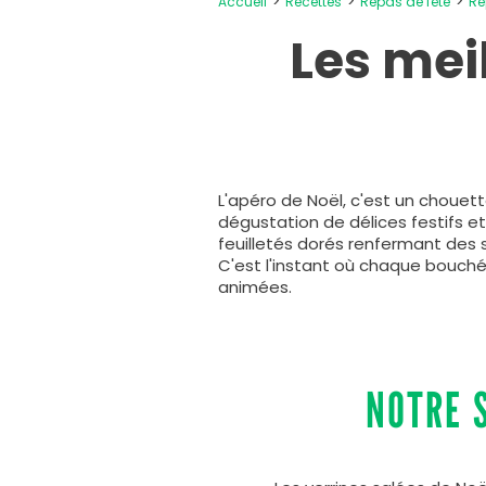
Accueil
Recettes
Repas de fête
Re
Les meil
L'apéro de Noël, c'est un chouet
dégustation de délices festifs e
feuilletés dorés renfermant des s
C'est l'instant où chaque bouchée
animées.
NOTRE 