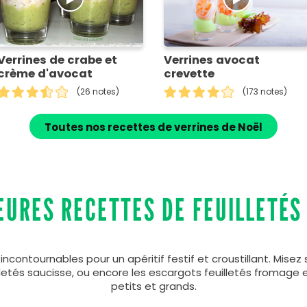
Verrines de crabe et
Verrines avocat
crème d'avocat
crevette
(26 notes)
(173 notes)
Toutes nos recettes de verrines de Noël
EURES RECETTES DE FEUILLETÉS
 incontournables pour un apéritif festif et croustillant. Mise
uilletés saucisse, ou encore les escargots feuilletés fromage 
petits et grands.