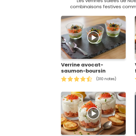
Les verrines salées de Noë
combinaisons festives comme
Verrine avocat-
saumon-boursin
(310 notes)