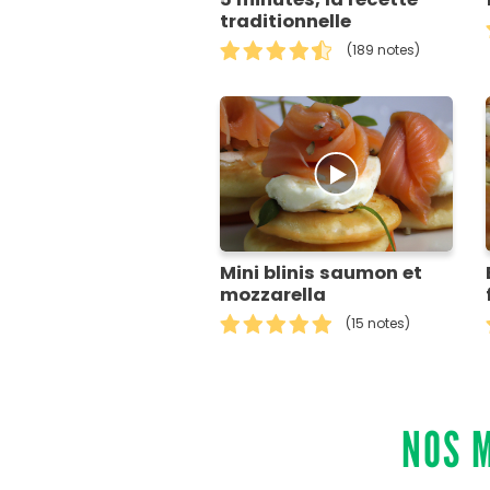
traditionnelle
(189 notes)
Mini blinis saumon et
mozzarella
(15 notes)
NOS M