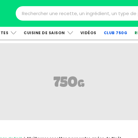
TTES
CUISINE DE SAISON
VIDÉOS
CLUB 750G
R