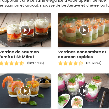
l apportent une certaine élégance à votre apéritif de Noël. V
 saumon et avocat, mousse de betterave et chèvre, ou foi
Verrine de saumon
Verrines concombre et
fumé et St Môret
saumon rapides
(303 notes)
(65 notes)