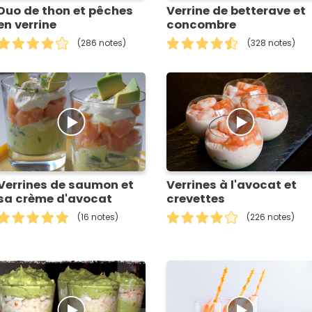
Duo de thon et pêches
Verrine de betterave et
en verrine
concombre
(286 notes)
(328 notes)
Verrines de saumon et
Verrines à l'avocat et
sa crème d'avocat
crevettes
(16 notes)
(226 notes)