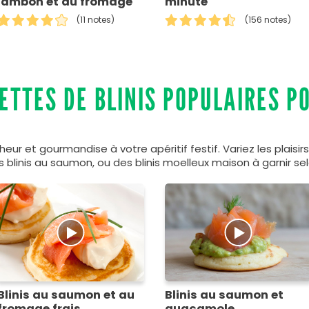
jambon et au fromage
minute
(11 notes)
(156 notes)
ETTES DE BLINIS POPULAIRES P
heur et gourmandise à votre apéritif festif. Variez les plais
 blinis au saumon, ou des blinis moelleux maison à garnir se
Blinis au saumon et au
Blinis au saumon et
fromage frais
guacamole