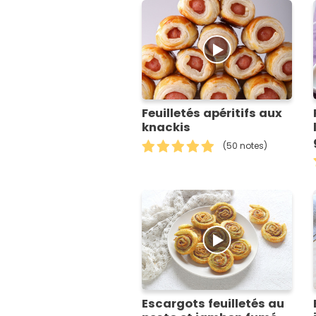
Feuilletés apéritifs aux
knackis
(50 notes)
Escargots feuilletés au