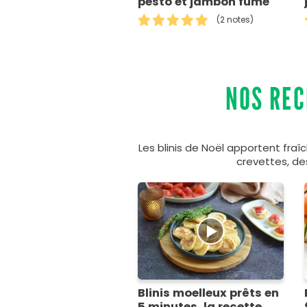
pesto et jambon fumé
(2 notes)
NOS REC
Les blinis de Noël apportent fraîc
crevettes, des
Blinis moelleux prêts en
5 minutes, la recette